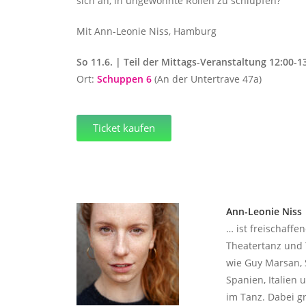
sich an, in ungewohnte Rollen zu schlüpfen?
Mit Ann-Leonie Niss, Hamburg
So 11.6. | Teil der Mittags-Veranstaltung 12:00-
Ort:
Schuppen 6
(An der Untertrave 47a)
Ticket kaufen
Ann-Leonie Niss
…
ist freischaffe
Theatertanz und 
wie Guy Marsan, S
Spanien, Italien 
im Tanz. Dabei gr