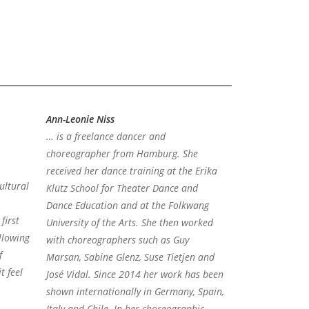
Ann-Leonie Niss
… is a freelance dancer and
choreographer from Hamburg. She
received her dance training at the Erika
ultural
Klütz School for Theater Dance and
Dance Education and at the Folkwang
first
University of the Arts. She then worked
ollowing
with choreographers such as Guy
f
Marsan, Sabine Glenz, Suse Tietjen and
t feel
José Vidal. Since 2014 her work has been
shown internationally in Germany, Spain,
Italy and Chile. In her choreographic